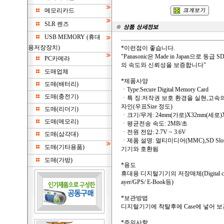
메모리카드
SLR 렌즈
USB MEMORY (휴대
용저장장치)
*이런점이 좋습니다.
"Panasonic은 Made in Japan으로 동
PC카메라
의 속도와 신뢰성을 보증합니다"
도매업체
*제품사양
도매(배터리)
ㆍType:Secure Digital Memory Card
도매(충전기)
ㆍ특 징:저작권 보호 환경을 실현,고속의 
자인(우표Size 정도)
도매(리더기)
ㆍ크기/무게: 24mm(가로)X32mm(세로)X2
도매(메모리)
ㆍ평균전송 속도: 2MB/초
ㆍ전원 전압: 2.7V ~ 3.6V
도매(삼각대)
ㆍ제품 설명: 멀티미디어(MMC),SD Sl
도매(기타용품)
기기와 호환됨
도매(가방)
*용도
휴대용 디지털기기의 저장매체(Digital came
ayer/GPS/ E-Book등)
*보관방법
디지털기기에 착탈후에 Case에 넣어 
*주의사항