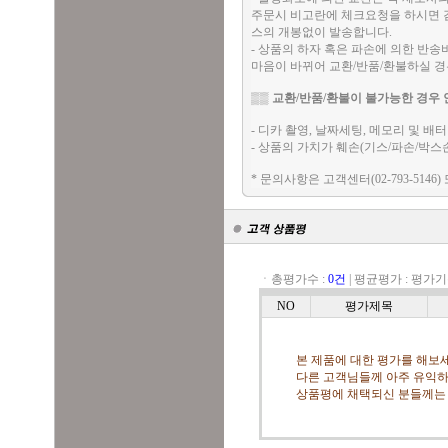
주문시 비고란에 체크요청을 하시면 검
스의 개봉없이 발송합니다.
- 상품의 하자 혹은 파손에 의한 반
마음이 바뀌어 교환/반품/환불하실 
▒▒
교환/반품/환불이 불가능한 경우 
- 디카 촬영, 날짜세팅, 메모리 및 
- 상품의 가치가 훼손(기스/파손/박스
* 문의사항은 고객센터(02-793-5146)
ㆍ총평가수 :
0건
|
평균평가 :
평가기
NO
평가제목
본 제품에 대한 평가를 해보세
다른 고객님들께 아주 유익하
상품평에 채택되신 분들께는