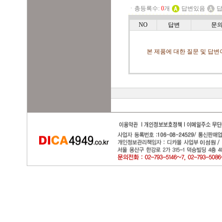
ㆍ총등록수:
0
개
답변있음
답
NO
답변
문
본 제품에 대한 질문 및 답변