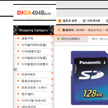
현재위치
:
HOME
>
메모리카드
>
S
공동구매
SD카드(MMC)
:
렉사
|
샌디스
디지탈카메라(정품)
디카[병행수입]
디지탈캠코더[정품]
디지탈캠코더[병행수
입]
SLR카메라
동영상편집보드
포토프린트 / 스캐너
렌즈/필터
디카/디캠 악세사리
네비게이션