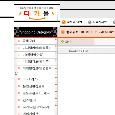
현재위치
:
HOME
>
USB MEMOR
공동구매
소니
디지탈카메라(정품)
디카[병행수입]
디지탈캠코더[정품]
디지탈캠코더[병행수
입]
SLR카메라
동영상편집보드
포토프린트 / 스캐너
렌즈/필터
디카/디캠 악세사리
네비게이션