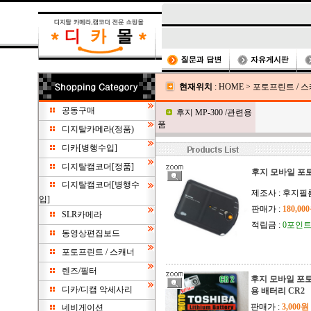
현재위치
:
HOME
>
포토프린트 / 
공동구매
후지 MP-300 /관련용
품
디지탈카메라(정품)
디카[병행수입]
디지탈캠코더[정품]
후지 모바일 포토프
디지탈캠코더[병행수
제조사 : 후지필
입]
판매가 :
180,00
SLR카메라
적립금 :
0포인
동영상편집보드
포토프린트 / 스캐너
렌즈/필터
후지 모바일 포토프
디카/디캠 악세사리
용 배터리 CR2
판매가 :
3,000원
네비게이션