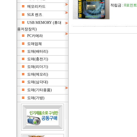
적립금 :
0포인트
메모리카드
SLR 렌즈
USB MEMORY (휴대
용저장장치)
PC카메라
도매업체
도매(배터리)
도매(충전기)
도매(리더기)
도매(메모리)
도매(삼각대)
도매(기타용품)
도매(가방)