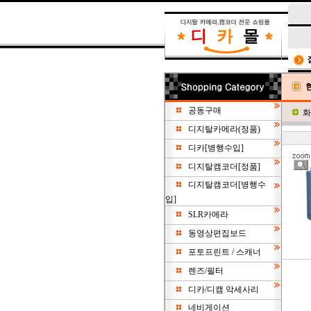
공동구매
화
디지탈카메라(정품)
디카[병행수입]
디지탈캠코더[정품]
디지탈캠코더[병행수
입]
SLR카메라
동영상편집보드
포토프린트 / 스캐너
렌즈/필터
디카/디캠 악세사리
네비게이션