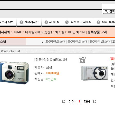
현재위치
:
HOME
>
디지탈카메라(정품)
>
화소별
>
100만 화소대
|
등록상품
:
2개
소별
:
500백만화소대
|
400백만화소대
|
300백만 화소대
|
2
[품
[정품] 삼성 DigiMax 130
[정
제조사 : 삼성
논 
판매가 :
108,000원
제조
적립금 :
0포인트
판
적
1