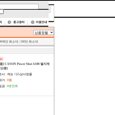
00백만 화소대
|
100만 화소대
절]
품] CANON Power Shot A100 엘지캐
[단종]
사 : 캐논 / LG상사정품
매가 :
0원
립금 :
0포인트