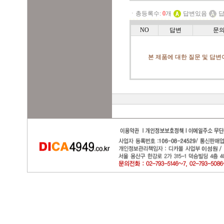
ㆍ총등록수:
0
개
답변있음
답
NO
답변
문
본 제품에 대한 질문 및 답변