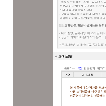
- 불량화소에 의한 교환은 각 제조사
주문시 비고란에 체크요청을 하시면 검
스의 개봉없이 발송합니다.
- 상품의 하자 혹은 파손에 의한 반
마음이 바뀌어 교환/반품/환불하실 
▒▒
교환/반품/환불이 불가능한 경우 
- 디카 촬영, 날짜세팅, 메모리 및 
- 상품의 가치가 훼손(기스/파손/박스
* 문의사항은 고객센터(02-793-5146)
ㆍ총평가수 :
0건
|
평균평가 :
평가기
NO
평가제목
본 제품에 대한 평가를 해보세
다른 고객님들께 아주 유익하
상품평에 채택되신 분들께는