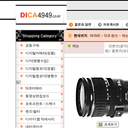
현재위치
:
HOME
>
SLR 렌즈
>
캐
공동구매
캐논
:
단렌즈(광각)
원)
|
줌렌즈(표준
디지탈카메라(정품)
디카[병행수입]
디지탈캠코더[정품]
디지탈캠코더[병행수
입]
SLR카메라
동영상편집보드
포토프린트 / 스캐너
렌즈/필터
디카/디캠 악세사리
네비게이션