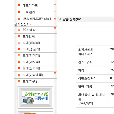
메모리카드
SLR 렌즈
USB MEMORY (휴대
용저장장치)
PC카메라
도매업체
도매(배터리)
도매(충전기)
28
초점거리와
최대조리개
도매(리더기)
도매(메모리)
렌즈 구조
1
도매(삼각대)
75
화각
도매(기타용품)
0.
최단초점거리
도매(가방)
72
필터 지름
78
최대길이 x 최대지
름
(mm)/무게