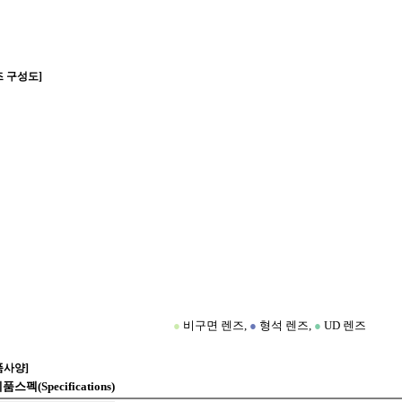
즈 구성도]
●
비구면 렌즈,
●
형석 렌즈,
●
UD 렌즈
품사양]
품스펙(Specifications)