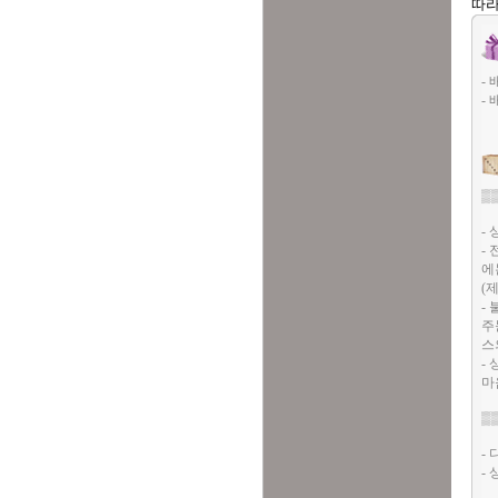
따라
-
-
▒
-
-
에
(
-
주
스
-
마
▒
-
-