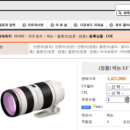
현재위치
:
HOME
>
SLR 렌즈
>
캐논
>
줌렌즈(표준 - 망원)
|
등록상품
:
13개
논
:
단렌즈(광각)
|
단렌즈(표준)
|
단렌즈(망원)
|
줌렌즈(광각 - 광각)
원)
|
줌렌즈(표준 - 망원)
|
줌렌즈(망원 - 망원)
|
마크로렌즈
|
어안
[정품] 캐논 EF 7
판매가격
:
UV필터
:
CPL
:
주문수량
:
제조사
: 캐논
적립금
:
포인