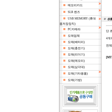
메모리카드
SLR 렌즈
USB MEMORY (휴대
용저장장치)
PC카메라
단 
도매업체
4개
도매(배터리)
전체
도매(충전기)
도매(리더기)
[MT
도매(메모리)
도매(삼각대)
도매(기타용품)
도매(가방)