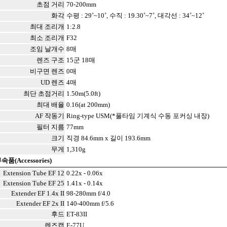
초점 거리
70-200mm
화각
수평 : 29˚~10˚, 수직 : 19.30˚~7˚, 대각선 : 34˚~12˚
최대 조리개
1:2.8
최소 조리개
F32
조임 날개수
8매
렌즈 구조
15군 18매
비구면 렌즈
0매
UD 렌즈
4매
최단 초점거리
1.50m(5.0ft)
최대 배율
0.16(at 200mm)
AF 작동기
Ring-type USM(*풀타임 기계식 수동 포커싱 내장)
필터 지름
77mm
크기
직경 84.6mm x 길이 193.6mm
무게
1,310g
속품(Accessories)
Extension Tube EF 12
0.22x - 0.06x
Extension Tube EF 25
1.41x - 0.14x
Extender EF 1.4x II
98-280mm f/4.0
Extender EF 2x II
140-400mm f/5.6
후드
ET-83II
렌즈캡
E-77U