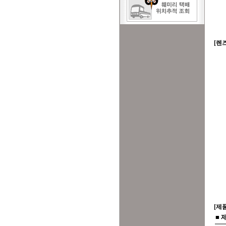
[렌
[제
■ 제