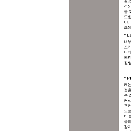
결정
적외
을 
또한
UD
즈와
* I/
내부
조리
니다
또한
원형
* F
캐논
점을
수 
커싱
포커
으로
더 
풀타
감지