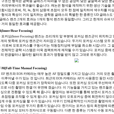
 구조인 형석은 광학용 글래스가 따라올 수 없는 굉장히 낮은 굴절력과 낮은 분광
·자외부에서의 투과율이 좋습니다. 캐논은 형석을 제작하기 위한 생산 기술을 
포함시킴으로써, 적, 녹, 청의 삼원색 초점이 모두 한 점에 일치하여 색수차를 
 형석과 특성이 거의 일치하는 광학용 글래스의 특별한 한 종류인 UD 글래스도
 글래스 렌즈 2개의 효과는 1개의 형석 렌즈와 동일합니다. 그리고 한개의 슈퍼 U
 거의 동일한 효과를 제공합니다.
R(Inner/Rear Focusing)
 포커싱(Inner Focusing) 렌즈는 조리개의 앞 부분에 포커싱 렌즈군이 위치하
개의 뒷쪽에 포커싱 렌즈군이 자리잡고 있습니다. 두가지 포커싱 시스템 모두 
. 이로써 오토포커스를 구동시키는 작동장치상에 부담을 최소화 시킵니다. 그 결과
 전체적인 광학 시스템은 더욱 컴팩트하게 제작될 수가 있습니다. 포커싱 중에
의 편광필터나 젤라틴 필터의 효과가 영향을 받지 않고 그대로 유지됩니다.
T-M(Full-Time Manual Focusing)
 EF 렌즈와 EOS 카메라는 매우 높은 AF 정밀도를 가지고 있습니다. 거의 모든
 이루어낼 수가 있는 것 입니다. 최근의 EOS 카메라는 AF가 사용중인 동안 사
있도록 다중 포커싱 포인트가 장착되어 있습니다. 또한 포커싱 모드에 우선하여 
으로 사진 촬영이 한결 더 유연해 졌습니다. 이 기능들을 가지고 있는 렌즈들은 
싱으로 전환할 수 있도록 해 줍니다. 촬영자는 뷰파인더를 통해 보면서 포커스 
 초점링을 조작할 수 있게 됩니다. 포커싱 링이 오토포커싱 중에 회전하지 않으므
쉽게 수동 포커싱을 할 수가 있습니다. 더우기 인체공학적인 디자인은 촬영자의 
임 수동 포커싱은 두가지 종류가 있습니다. 한가지는 포커스 링의 회전량에 따
하여 포커싱 모터가 전자식으로 구동됩니다. 다른 한 종류는 기계식 수동 포커