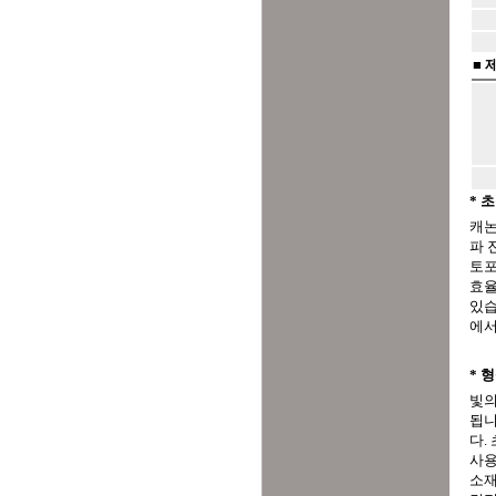
■ 
* 
캐논
파 
토포
효율
있습
에서
* 형
빛의
됩니
다.
사용
소재