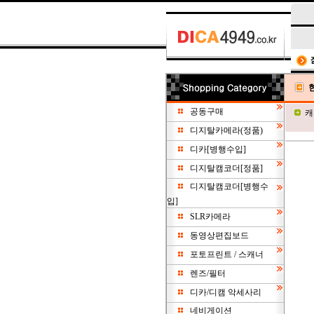
공동구매
캐
디지탈카메라(정품)
디카[병행수입]
디지탈캠코더[정품]
디지탈캠코더[병행수
입]
SLR카메라
동영상편집보드
포토프린트 / 스캐너
렌즈/필터
디카/디캠 악세사리
네비게이션