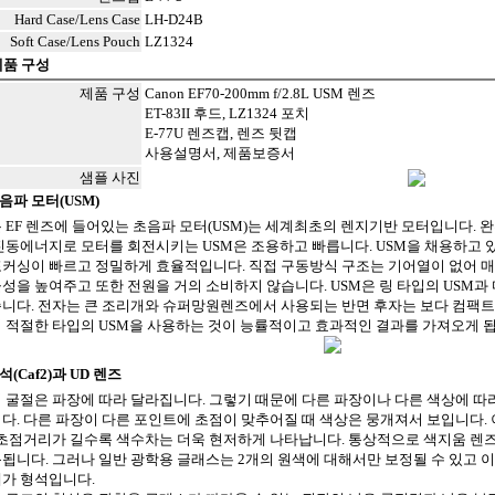
Hard Case/Lens Case
LH-D24B
Soft Case/Lens Pouch
LZ1324
제품 구성
제품 구성
Canon EF70-200mm f/2.8L USM 렌즈
ET-83II 후드, LZ1324 포치
E-77U 렌즈캡, 렌즈 뒷캡
사용설명서, 제품보증서
샘플 사진
초음파 모터(USM)
 EF 렌즈에 들어있는 초음파 모터(USM)는 세계최초의 렌지기반 모터입니다.
진동에너지로 모터를 회전시키는 USM은 조용하고 빠릅니다. USM을 채용하고 있
커싱이 빠르고 정밀하게 효율적입니다. 직접 구동방식 구조는 기어열이 없어 매
성을 높여주고 또한 전원을 거의 소비하지 않습니다. USM은 링 타입의 USM과
니다. 전자는 큰 조리개와 슈퍼망원렌즈에서 사용되는 반면 후자는 보다 컴팩트
 적절한 타입의 USM을 사용하는 것이 능률적이고 효과적인 결과를 가져오게 됩
석(Caf2)과 UD 렌즈
 굴절은 파장에 따라 달라집니다. 그렇기 때문에 다른 파장이나 다른 색상에 따
다. 다른 파장이 다른 포인트에 초점이 맞추어질 때 색상은 뭉개져서 보입니다.
 초점거리가 길수록 색수차는 더욱 현저하게 나타납니다. 통상적으로 색지움 렌
됩니다. 그러나 일반 광학용 글래스는 2개의 원색에 대해서만 보정될 수 있고 
가 형석입니다.