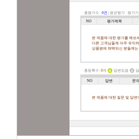
ㆍ총평가수 :
0건
|
평균평가 :
평가기
NO
평가제목
본 제품에 대한 평가를 해보세
다른 고객님들께 아주 유익하
상품평에 채택되신 분들께는
ㆍ총등록수:
0
개
답변있음
답
NO
답변
문
본 제품에 대한 질문 및 답변