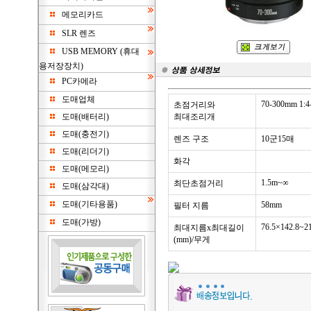
메모리카드
SLR 렌즈
USB MEMORY (휴대
용저장장치)
PC카메라
도매업체
70-300mm 1:4-
초점거리와
도매(배터리)
최대조리개
도매(충전기)
렌즈 구조
10군15매
도매(리더기)
화각
도매(메모리)
1.5m~∞
최단초점거리
도매(삼각대)
도매(기타용품)
58mm
필터 지름
도매(가방)
76.5×142.8~2
최대지름x최대길이
(mm)/무게