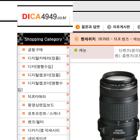
현재위치
:
HOME
>
SLR 렌즈
>
캐
공동구매
캐논
:
단렌즈(광각)
원)
|
줌렌즈(표준
디지탈카메라(정품)
디카[병행수입]
디지탈캠코더[정품]
디지탈캠코더[병행수
입]
SLR카메라
동영상편집보드
포토프린트 / 스캐너
렌즈/필터
디카/디캠 악세사리
네비게이션