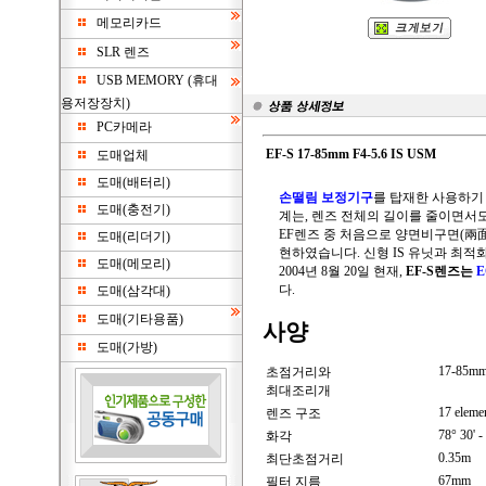
메모리카드
SLR 렌즈
USB MEMORY (휴대
용저장장치)
PC카메라
EF-S 17-85mm F4-5.6 IS USM
도매업체
도매(배터리)
손떨림 보정기구
를 탑재한 사용하기 
도매(충전기)
계는, 렌즈 전체의 길이를 줄이면서도
EF렌즈 중 처음으로 양면비구면(兩
도매(리더기)
현하였습니다. 신형 IS 유닛과 최적
도매(메모리)
2004년 8월 20일 현재,
EF-S렌즈는
E
다.
도매(삼각대)
도매(기타용품)
사양
도매(가방)
17-85mm 
초점거리와
최대조리개
17 eleme
렌즈 구조
78° 30' -
화각
0.35m
최단초점거리
67mm
필터 지름