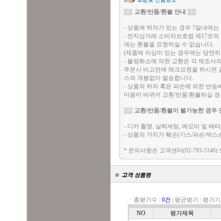
▒▒
교환/반품/환불 안내
▒▒
- 상품에 하자가 있는 경우 7일내에는 
- 전자상거래 소비자보호법 제17조의
에는 환불을 요청하실 수 없습니다.
(제품에 이상이 있는 경우에는 당연히
- 불량화소에 의한 교환은 각 제조사
주문시 비고란에 체크요청을 하시면 검
스의 개봉없이 발송합니다.
- 상품의 하자 혹은 파손에 의한 반
마음이 바뀌어 교환/반품/환불하실 
▒▒
교환/반품/환불이 불가능한 경우 
- 디카 촬영, 날짜세팅, 메모리 및 
- 상품의 가치가 훼손(기스/파손/박스
* 문의사항은 고객센터(02-793-5146)
ㆍ총평가수 :
0건
|
평균평가 :
평가기
NO
평가제목