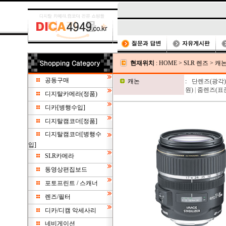
현재위치
:
HOME
>
SLR 렌즈
>
캐
공동구매
캐논
:
단렌즈(광각)
원)
|
줌렌즈(표준
디지탈카메라(정품)
디카[병행수입]
디지탈캠코더[정품]
디지탈캠코더[병행수
입]
SLR카메라
동영상편집보드
포토프린트 / 스캐너
렌즈/필터
디카/디캠 악세사리
네비게이션