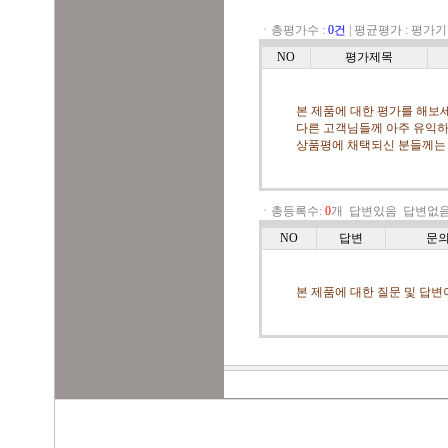
ㆍ총평가수 :
0건
|
평균평가 :
평가기
NO
평가제목
본 제품에 대한 평가를 해보세
다른 고객님들께 아주 유익하
상품평에 채택되신 분들께는
ㆍ총등록수:
0
개
답변있음
답변없
NO
답변
문
본 제품에 대한 질문 및 답변