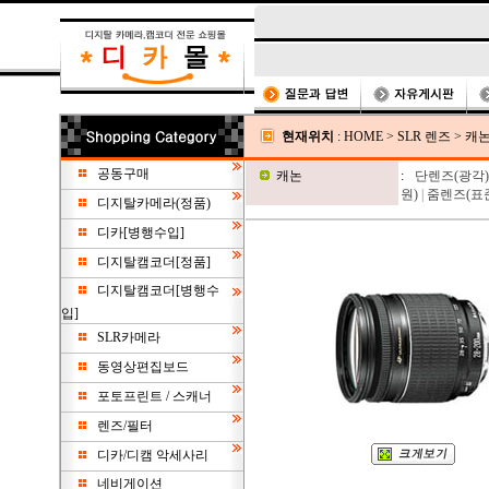
현재위치
:
HOME
>
SLR 렌즈
>
캐
공동구매
캐논
:
단렌즈(광각)
원)
|
줌렌즈(표준
디지탈카메라(정품)
디카[병행수입]
디지탈캠코더[정품]
디지탈캠코더[병행수
입]
SLR카메라
동영상편집보드
포토프린트 / 스캐너
렌즈/필터
디카/디캠 악세사리
네비게이션