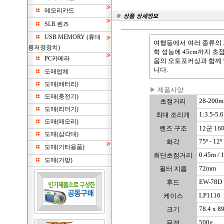
메모리카드
SLR 렌즈
USB MEMORY (휴대
여행등에서 여러 종류의 
용저장장치)
학 성능에 45cm까지 초
PC카메라
음의 오토포커싱과 함께 
니다.
도매업체
도매(배터리)
▶
제품사양
도매(충전기)
28-200
초점거리
도매(리더기)
1:3.5-5.6
최대 조리개
도매(메모리)
렌즈 구조
12군 16
도매(삼각대)
75º - 12º
화각
도매(기타용품)
0.45m / 1
최단초점거리
도매(가방)
72mm
필터 지름
EW-78D
후드
LP1116
케이스
78.4 x 8
크기
500g
무게