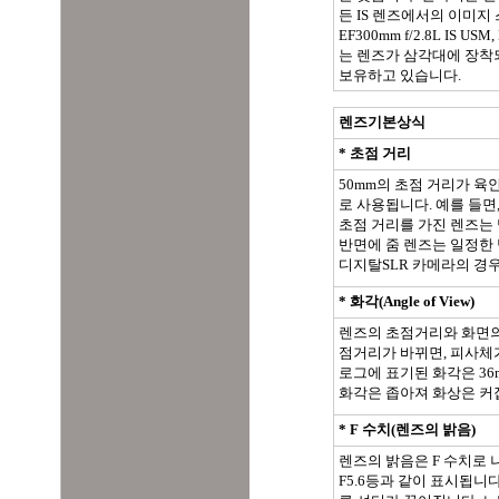
든 IS 렌즈에서의 이미
EF300mm f/2.8L IS USM
는 렌즈가 삼각대에 장착
보유하고 있습니다.
렌즈기본상식
* 초점 거리
50mm의 초점 거리가 육
로 사용됩니다. 예를 들면
초점 거리를 가진 렌즈는 
반면에 줌 렌즈는 일정한
디지탈SLR 카메라의 경우
* 화각(Angle of View)
렌즈의 초점거리와 화면의
점거리가 바뀌면, 피사체가
로그에 표기된 화각은 36
화각은 좁아져 화상은 커
* F 수치(렌즈의 밝음)
렌즈의 밝음은 F 수치로 나
F5.6등과 같이 표시됩니다