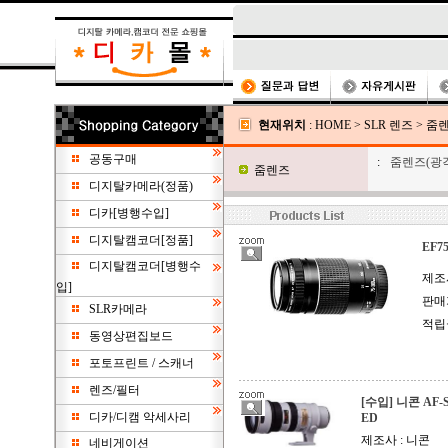
현재위치
:
HOME
>
SLR 렌즈
>
줌
공동구매
:
줌렌즈(광각
줌렌즈
디지탈카메라(정품)
디카[병행수입]
디지탈캠코더[정품]
EF75
디지탈캠코더[병행수
제조사
입]
판매
SLR카메라
적립
동영상편집보드
포토프린트 / 스캐너
렌즈/필터
[수입] 니콘 AF-S
디카/디캠 악세사리
ED
제조사 : 니콘
네비게이션