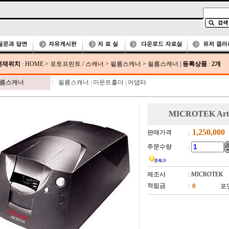
현재위치
:
HOME
>
포토프린트 / 스캐너
>
필름스캐너
>
필름스캐너
|
등록상품
:
2개
름스캐너
:
필름스캐너
|
마운트홀더
|
어댑터
MICROTEK Art
판매가격
:
주문수량
:
제조사
: MICROTEK
적립금
:
포