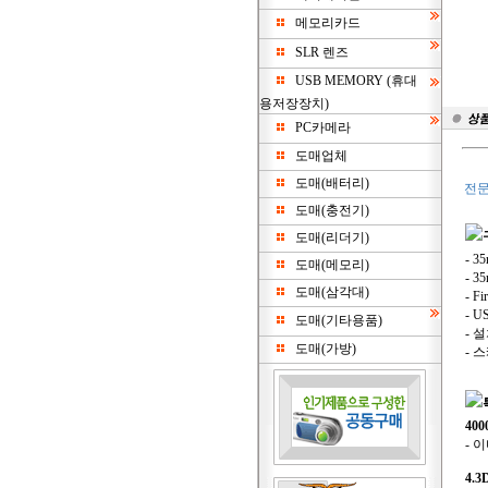
메모리카드
SLR 렌즈
USB MEMORY (휴대
용저장장치)
PC카메라
도매업체
도매(배터리)
전문
도매(충전기)
도매(리더기)
- 
도매(메모리)
- 
도매(삼각대)
- F
- 
도매(기타용품)
- 
도매(가방)
- 
400
- 
4.3