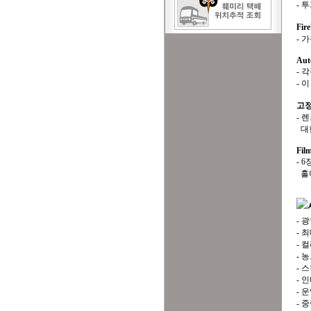
- 
Fir
- 
Aut
- 
- 
고정
- 
대한
Fil
- 
홀더
- 광
- 최
- 컬
- 농
- 스
- 인
- 운
- 중