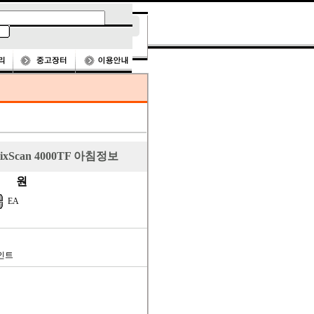
ixScan 4000TF 아침정보
원
EA
인트