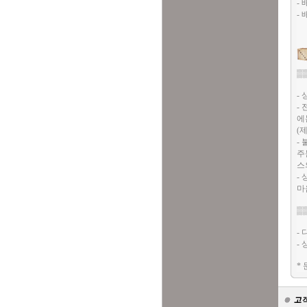
-
-
▒
-
-
에
(
-
주
스
-
마
▒
-
-
*