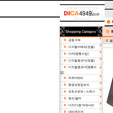
공동구매
필
디지탈카메라(정품)
디카[병행수입]
디지탈캠코더[정품]
디지탈캠코더[병행수
입]
SLR카메라
동영상편집보드
포토프린트 / 스캐너
렌즈/필터
디카/디캠 악세사리
네비게이션