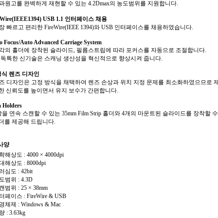
투과원고를 완벽하게 재현할 수 있는 4.2Dmax의 농도범위를 지원합니다.
eWire(IEEE1394) USB 1.1 인터페이스 채용
가장 빠르고 편리한 FireWire(IEEE 1394)와 USB 인터페이스를 채용하였습니다.
o Focus/Auto Advanced Carriage System
각각의 홀더에 장착된 슬라이드, 필름스트립에 따라 포커스를 자동으로 조절합니다.
이 독특한 신기술은 스캐닝 생산성을 혁신적으로 향상시켜 줍니다.
식 렌즈 디자인
렌즈 디자인은 고정 방식을 채택하여 렌즈 손상과 위치 지정 문제를 최소화하였으므로 
 신뢰도를 높이면서 유지 보수가 간편합니다.
m Holders
6장을 연속 스캔할 수 있는 35mm Film Strip 홀더와 4개의 마운트된 슬라이드를 장착할 
를 제공해 드립니다.
사양
학해상도 : 4000 × 4000dpi
대해상도 : 8000dpi
러심도 : 42bit
도범위 : 4.3D
캔범위 : 25 × 38mm
터페이스 : FireWire & USB
영체제 : Windows & Mac
량 : 3.63kg