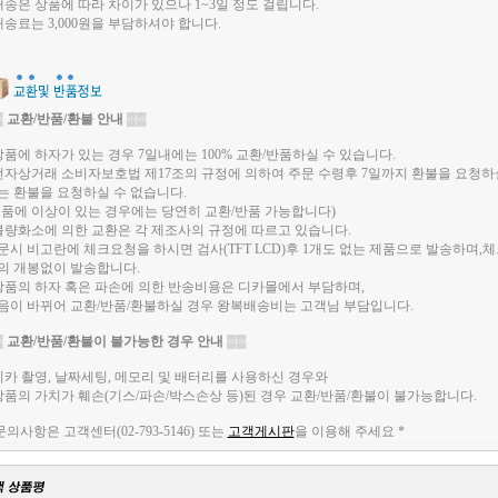
 배송은 상품에 따라 차이가 있으나 1~3일 정도 걸립니다.
 배송료는 3,000원을 부담하셔야 합니다.
▒
교환/반품/환불 안내
▒▒
 상품에 하자가 있는 경우 7일내에는 100% 교환/반품하실 수 있습니다.
 전자상거래 소비자보호법 제17조의 규정에 의하여 주문 수령후 7일까지 환불을 요청하
는 환불을 요청하실 수 없습니다.
제품에 이상이 있는 경우에는 당연히 교환/반품 가능합니다)
 불량화소에 의한 교환은 각 제조사의 규정에 따르고 있습니다.
문시 비고란에 체크요청을 하시면 검사(TFT LCD)후 1개도 없는 제품으로 발송하며,
의 개봉없이 발송합니다.
 상품의 하자 혹은 파손에 의한 반송비용은 디카몰에서 부담하며,
음이 바뀌어 교환/반품/환불하실 경우 왕복배송비는 고객님 부담입니다.
▒
교환/반품/환불이 불가능한 경우 안내
▒▒
 디카 촬영, 날짜세팅, 메모리 및 배터리를 사용하신 경우와
 상품의 가치가 훼손(기스/파손/박스손상 등)된 경우 교환/반품/환불이 불가능합니다.
 문의사항은 고객센터(02-793-5146) 또는
고객게시판
을 이용해 주세요 *