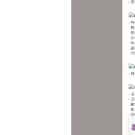
- 전
- 
현재
전문
스캐
아그
공급
기
- 
- 
- 
평일 
토요일
- 인