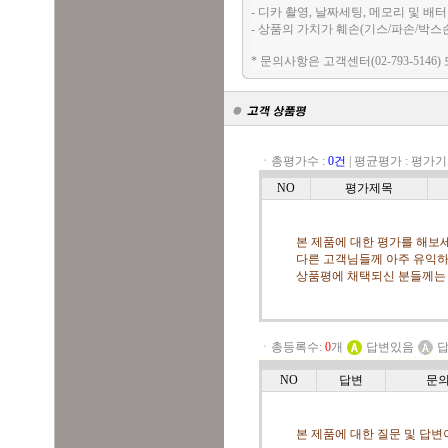
- 디카 촬영, 날짜세팅, 메모리 및 
- 상품의 가치가 훼손(기스/파손/박스
* 문의사항은 고객센터(02-793-5146)
ㆍ총평가수 :
0건
|
평균평가 :
평가기
NO
평가제목
본 제품에 대한 평가를 해보세
다른 고객님들께 아주 유익하
상품평에 채택되신 분들께는
ㆍ총등록수:
0
개
답변있음
답
NO
답변
문
본 제품에 대한 질문 및 답변