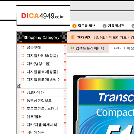
현재위치
:
HOME
>
메모리카드
>
컴
공동구매
컴팩트플레쉬(CF)
:
4/8G CF 메
디지탈카메라(정품)
디카[병행수입]
디지탈캠코더[정품]
디지탈캠코더[병행수
입]
SLR카메라
동영상편집보드
포토프린트 / 스캐너
렌즈/필터
디카/디캠 악세사리
네비게이션