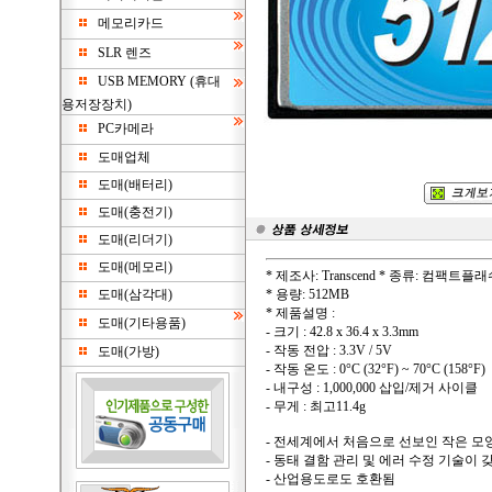
메모리카드
SLR 렌즈
USB MEMORY (휴대
용저장장치)
PC카메라
도매업체
도매(배터리)
도매(충전기)
도매(리더기)
도매(메모리)
* 제조사: Transcend * 종류: 컴팩트플
도매(삼각대)
* 용량: 512MB
* 제품설명 :
도매(기타용품)
- 크기 : 42.8 x 36.4 x 3.3mm
- 작동 전압 : 3.3V / 5V
도매(가방)
- 작동 온도 : 0°C (32°F) ~ 70°C (158°F)
- 내구성 : 1,000,000 삽입/제거 사이클
- 무게 : 최고11.4g
- 전세계에서 처음으로 선보인 작은 모
- 동태 결함 관리 및 에러 수정 기술이
- 산업용도로도 호환됨