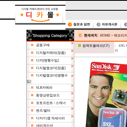
현재위치
:
HOME
>
메모리
공동구매
컴팩트플레쉬(CF)
:
4/8G
리
디지탈카메라(정품)
디카[병행수입]
디지탈캠코더[정품]
디지탈캠코더[병행수
입]
SLR카메라
동영상편집보드
포토프린트 / 스캐너
렌즈/필터
디카/디캠 악세사리
네비게이션