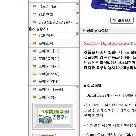
메모리카드
SLR 렌즈
USB MEMORY (휴대
용저장장치)
PC카메라
도매업체
SanDisk는 Digital Still C
도매(배터리)
정품은 다소 비싼편이더라도 불량발
겉포장에 있는 정품스티커를 메
도매(충전기)
비품은은 불량발생시 A/S보장기
도매(리더기)
데이타 복구 비용시 80,000원의
도매(메모리)
도매(삼각대)
■
상품설명
도매(기타용품)
- Digital Camra에 사용시 1,
도매(가방)
- CF Card, PCM CIA Card,
으로 상품의 신회성과 기종간의 완벽한
완벽한 호환
- 비휘발성 저장매체로 Data저
- Canon, Casio, HP, Kodak