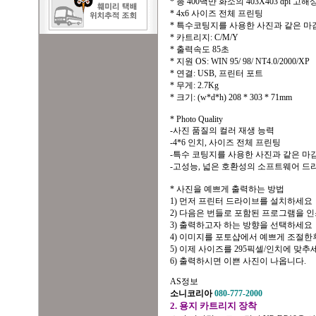
* 총 400백만 화소의 403X403 dpi 
* 4x6 사이즈 전체 프린팅
* 특수코팅지를 사용한 사진과 같은 
* 카트리지: C/M/Y
* 출력속도 85초
* 지원 OS: WIN 95/ 98/ NT4.0/2000/XP
* 연결: USB, 프린터 포트
* 무게: 2.7Kg
* 크기: (w*d*h) 208 * 303 * 71mm
* Photo Quality
-사진 품질의 컬러 재생 능력
-4*6 인치, 사이즈 전체 프린팅
-특수 코팅지를 사용한 사진과 같은 마
-고성능, 넓은 호환성의 소프트웨어 드
* 사진을 예쁘게 출력하는 방법
1) 먼저 프린터 드라이브를 설치하세요
2) 다음은 번들로 포함된 프로그램을 
3) 출력하고자 하는 방향을 선택하세요
4) 이미지를 포토샵에서 예쁘게 조절한
5) 이제 사이즈를 295픽셀/인치에 맞추
6) 출력하시면 이쁜 사진이 나옵니다.
AS정보
소니코리아
080-777-2000
2. 용지 카트리지 장착