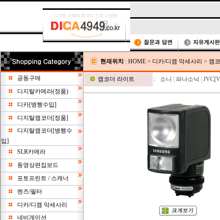
현재위치
:
HOME
>
디카/디캠 악세사리
>
캠코
공동구매
캠코더 라이트
:
소니
|
파나소닉
|
JVC[Vi
디지탈카메라(정품)
디카[병행수입]
디지탈캠코더[정품]
디지탈캠코더[병행수
입]
SLR카메라
동영상편집보드
포토프린트 / 스캐너
렌즈/필터
디카/디캠 악세사리
네비게이션