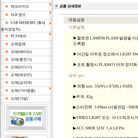
메모리카드
SLR 렌즈
제품설명
USB MEMORY (휴대
기본설명
용저장장치)
PC카메라
▶할로겐 LAMP와 FLASH 발광을 이
도록함
도매업체
도매(배터리)
▶야간및 어두운 장소에서 LIGHT S
도매(충전기)
▶포토 촬영시 FLASH가 터져 정지
도매(리더기)
도매(메모리)
상세 spec
도매(삼각대)
▶외형 size: 35(W) x 87(H) x 65(D)
도매(기타용품)
▶무게: 82g
도매(가방)
▶소비전력: 3.0Watt (사용전압 - SHOE 
▶VIDEO LIGHT 조도: 10 LUX(조사거
▶ACC.SHOE 단자: 1,4,5,8 Pin