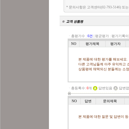
* 문의사항은 고객센터(02-793-5146) 또
ㆍ총평가수 :
0건
|
평균평가 :
평가기록이
NO
평가제목
평가자
본 제품에 대한 평가를 해보세요.
다른 고객님들께 아주 유익하고 소
상품평에 채택되신 분들께는 소정
ㆍ총등록수:
0
개
답변있음
답변
음
NO
답변
문의제목
본 제품에 대한 질문 및 답변이 