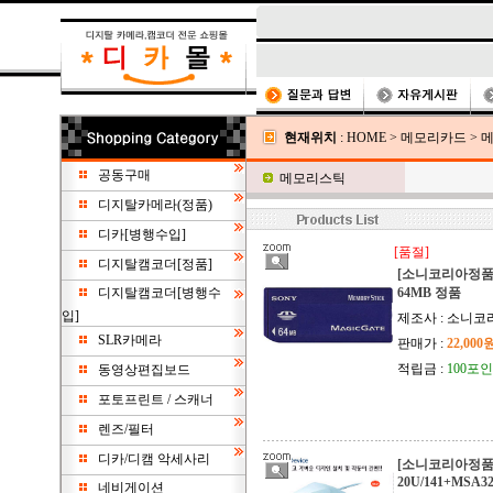
현재위치
:
HOME
>
메모리카드
>
공동구매
메모리스틱
디지탈카메라(정품)
디카[병행수입]
[품절]
디지탈캠코더[정품]
[소니코리아정품
디지탈캠코더[병행수
64MB 정품
입]
제조사 : 소니코
SLR카메라
판매가 :
22,000
적립금 :
100포
동영상편집보드
포토프린트 / 스캐너
렌즈/필터
디카/디캠 악세사리
[소니코리아정품]
20U/141+MSA3
네비게이션