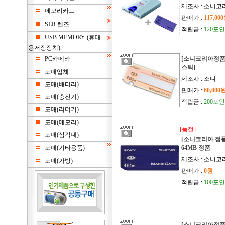
제조사 : 소니코
메모리카드
판매가 :
117,00
SLR 렌즈
적립금 :
120포
USB MEMORY (휴대
용저장장치)
PC카메라
[소니코리아정품]
스틱]
도매업체
제조사 : 소니
도매(배터리)
판매가 :
60,000
도매(충전기)
적립금 :
200포
도매(리더기)
도매(메모리)
[품절]
도매(삼각대)
[소니코리아 정
도매(기타용품)
64MB 정품
제조사 : 소니코
도매(가방)
판매가 :
0원
적립금 :
100포