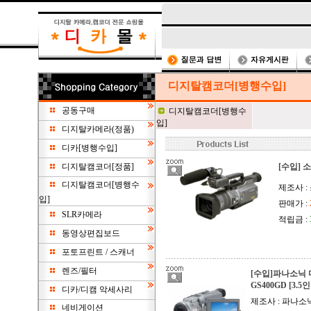
디지탈캠코더[병행수입]
공동구매
디지탈캠코더[병행수
입]
디지탈카메라(정품)
디카[병행수입]
디지탈캠코더[정품]
[수입] 소
디지탈캠코더[병행수
제조사 :
입]
판매가 :
SLR카메라
적립금 :
동영상편집보드
포토프린트 / 스캐너
렌즈/필터
[수입]파나소닉 
GS400GD [3.5
디카/디캠 악세사리
제조사 : 파나소닉
네비게이션