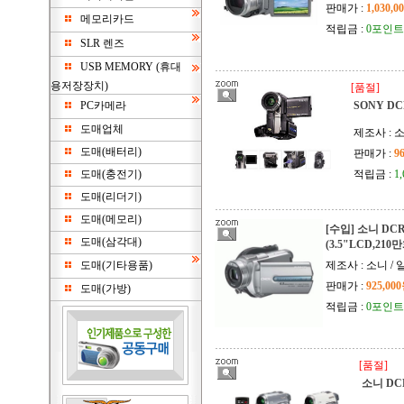
판매가 :
1,030,0
메모리카드
적립금 :
0포인트
SLR 렌즈
USB MEMORY (휴대
용저장장치)
[품절]
PC카메라
SONY DC
도매업체
제조사 : 
도매(배터리)
판매가 :
9
도매(충전기)
적립금 :
1
도매(리더기)
도매(메모리)
[수입] 소니 DCR
도매(삼각대)
(3.5"LCD,210
도매(기타용품)
제조사 : 소니 / 
판매가 :
925,00
도매(가방)
적립금 :
0포인트
[품절]
소니 DC