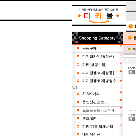
공동구매
특
디지탈카메라(정품)
디카[병행수입]
디지탈캠코더[정품]
디지탈캠코더[병행수
입]
SLR카메라
동영상편집보드
포토프린트 / 스캐너
렌즈/필터
디카/디캠 악세사리
네비게이션