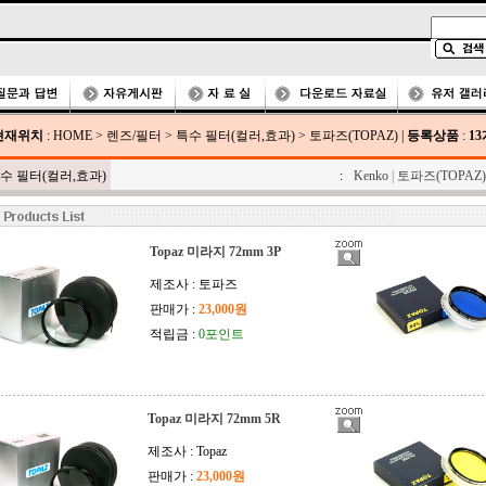
현재위치
:
HOME
>
렌즈/필터
>
특수 필터(컬러,효과)
>
토파즈(TOPAZ)
|
등록상품
:
13
수 필터(컬러,효과)
:
Kenko
|
토파즈(TOPAZ)
Topaz 미라지 72mm 3P
제조사 : 토파즈
판매가 :
23,000원
적립금 :
0포인트
Topaz 미라지 72mm 5R
제조사 : Topaz
판매가 :
23,000원