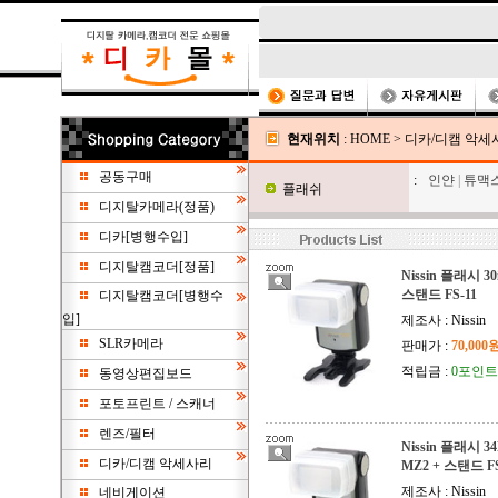
현재위치
:
HOME
>
디카/디캠 악세
공동구매
:
인얀
|
튜맥
플래쉬
디지탈카메라(정품)
디카[병행수입]
디지탈캠코더[정품]
Nissin 플래시 30
스탠드 FS-11
디지탈캠코더[병행수
입]
제조사 : Nissin
SLR카메라
판매가 :
70,000
적립금 :
0포인트
동영상편집보드
포토프린트 / 스캐너
렌즈/필터
Nissin 플래시 3
디카/디캠 악세사리
MZ2 + 스탠드 FS
제조사 : Nissin
네비게이션