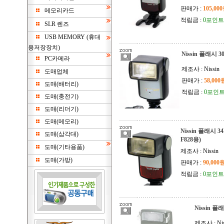
판매가 :
105,00
메모리카드
적립금 :
0포인트
SLR 렌즈
USB MEMORY (휴대
용저장장치)
Nissin 플래시 
PC카메라
제조사 : Nissin
도매업체
판매가 :
58,000
도매(배터리)
적립금 :
0포인
도매(충전기)
도매(리더기)
도매(메모리)
Nissin 플래시 34D
도매(삼각대)
F828용)
도매(기타용품)
제조사 : Nissin
도매(가방)
판매가 :
90,000
적립금 :
0포인트
Nissin 플
제조사 : Nis