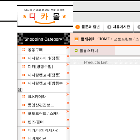
현재위치
:
HOME
>
포토프린트 / 
공동구매
필름스캐너
디지탈카메라(정품)
디카[병행수입]
디지탈캠코더[정품]
디지탈캠코더[병행수
입]
SLR카메라
동영상편집보드
포토프린트 / 스캐너
렌즈/필터
디카/디캠 악세사리
네비게이션