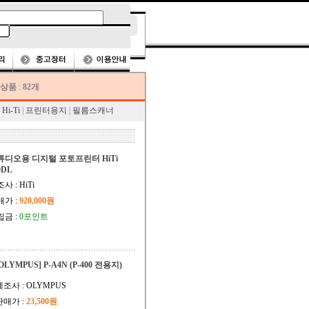
상품
:
82개
Hi-Ti
|
프린터용지
|
필름스캐너
튜디오용 디지털 포토프린터 HiTi
0DL
사 : HiTi
매가 :
920,000원
립금 :
0포인트
OLYMPUS] P-A4N (P-400 전용지)
제조사 : OLYMPUS
판매가 :
23,500원