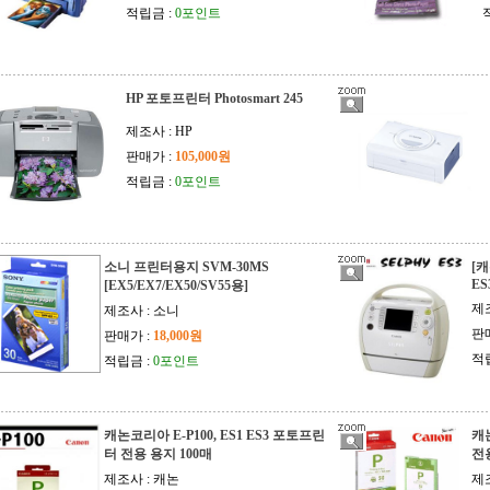
적립금 :
0포인트
HP 포토프린터 Photosmart 245
제조사 : HP
판매가 :
105,000원
적립금 :
0포인트
소니 프린터용지 SVM-30MS
[
ES
[EX5/EX7/EX50/SV55용]
제
제조사 : 소니
판
판매가 :
18,000원
적
적립금 :
0포인트
캐논코리아 E-P100, ES1 ES3 포토프린
캐논
터 전용 용지 100매
전
제조사 : 캐논
제