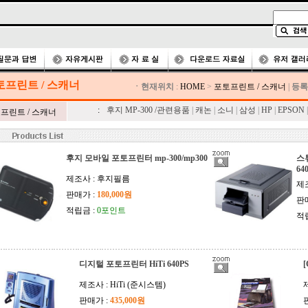
토프린트 / 스캐너
ㆍ현재위치
:
HOME
>
포토프린트 / 스캐너
|
등록
:
후지 MP-300 /관련용품
|
캐논
|
소니
|
삼성
|
HP
|
EPSON
|
프린트 / 스캐너
후지 모바일 포토프린터 mp-300/mp300
스
64
제조사 : 후지필름
제조
판매가 :
180,000원
판
적립금 :
0포인트
적
디지털 포토프린터 HiTi 640PS
[
제조사 : HiTi (준시스템)
판매가 :
435,000원