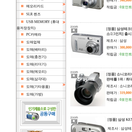
판매가 :
340,00
메모리카드
적립금 :
0포인트
SLR 렌즈
USB MEMORY (휴대
용저장장치)
[정품] 삼성테크윈 
소/2.5인치] 
PC카메라
제조사 : 삼성
도매업체
판매가 :
300,00
도매(배터리)
적립금 :
0포인트
도매(충전기)
도매(리더기)
도매(메모리)
[정품] 소니코리아 
도매(삼각대)
판매률 1위 / 최
제조사 : 소니
도매(기타용품)
판매가 :
319,00
도매(가방)
적립금 :
0포인트
[정품] 삼성 K
제조사 : 삼성