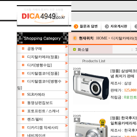
현재위치
:
HOME
>
디지탈카메라(정
공동구매
화소별
:
디지탈카메라(정품)
디카[병행수입]
[정품] 삼성테크윈
디지탈캠코더[정품]
념 최저가 판매
디지탈캠코더[병행수
제조사 : 삼성
입]
판매가 :
125,00
SLR카메라
적립금 :
0포인트
동영상편집보드
포토프린트 / 스캐너
[정품] 한국후지필름
렌즈/필터
일회용카메라제
디카/디캠 악세사리
제조사 : 한국
네비게이션